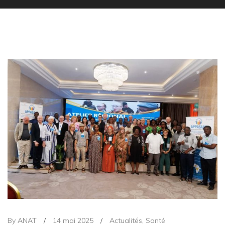
By ANAT
/
14 mai 2025
/
Actualités
,
Santé