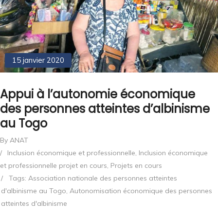
15 janvier 2020
Appui à l’autonomie économique
des personnes atteintes d’albinisme
au Togo
By ANAT
/
Inclusion économique et professionnelle
,
Inclusion économique
et professionnelle projet en cours
,
Projets en cours
/
Tags:
Association nationale des personnes atteintes
d'albinisme au Togo
,
Autonomisation économique des personnes
atteintes d'albinisme