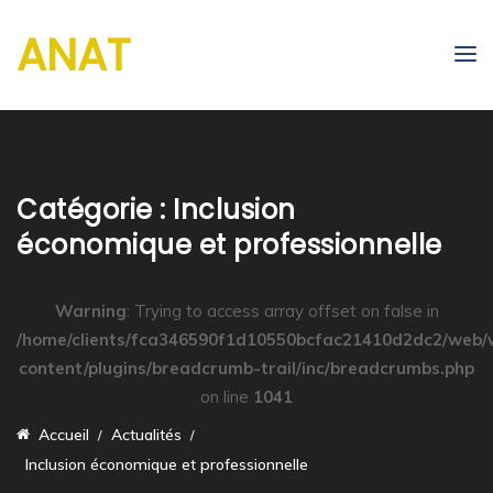
ANAT
Catégorie :
Inclusion
économique et professionnelle
Warning
: Trying to access array offset on false in
/home/clients/fca346590f1d10550bcfac21410d2dc2/web/
content/plugins/breadcrumb-trail/inc/breadcrumbs.php
on line
1041
Accueil
Actualités
Inclusion économique et professionnelle