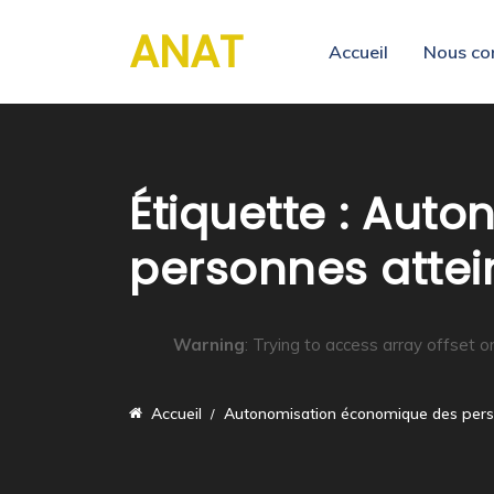
ANAT
Accueil
Nous co
Étiquette :
Auton
personnes attei
Warning
: Trying to access array offset o
Accueil
Autonomisation économique des perso