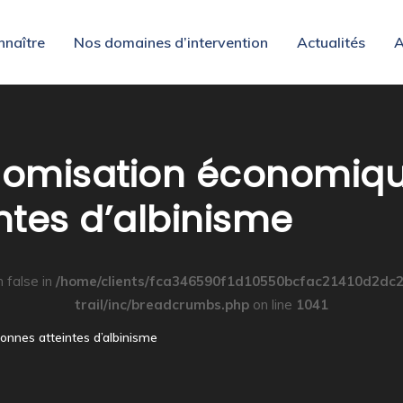
nnaître
Nos domaines d’intervention
Actualités
A
omisation économiqu
ntes d’albinisme
n false in
/home/clients/fca346590f1d10550bcfac21410d2dc2
trail/inc/breadcrumbs.php
on line
1041
nnes atteintes d’albinisme