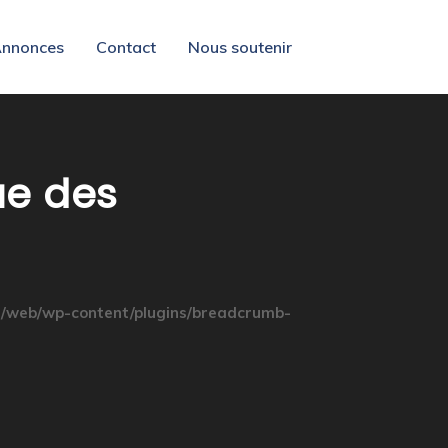
nnonces
Contact
Nous soutenir
e des
/web/wp-content/plugins/breadcrumb-