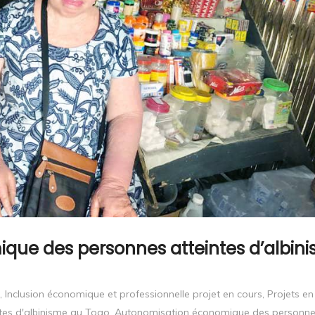
que des personnes atteintes d’albin
,
Inclusion économique et professionnelle projet en cours
,
Projets en
tes d'albinisme au Togo
,
Autonomisation économique des personn