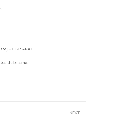
n.
poste] – CISP ANAT.
es d’albinisme.
NEXT