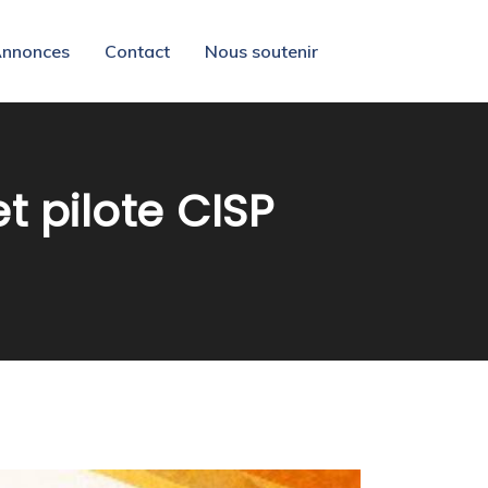
nnonces
Contact
Nous soutenir
t pilote CISP