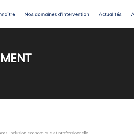
nnaître
Nos domaines d’intervention
Actualités
A
EMENT
nces
,
Inclusion économique et professionnelle