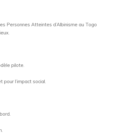
 des Personnes Atteintes d’Albinisme au Togo
ieux.
dèle pilote.
 pour l’impact social.
 bord.
n.