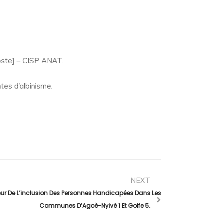
poste] – CISP ANAT.
es d’albinisme.
NEXT
veur De L’inclusion Des Personnes Handicapées Dans Les
Communes D’Agoè-Nyivé 1 Et Golfe 5.