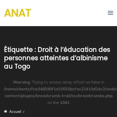
ANAT
Étiquette :
Droit à l’éducation des
personnes atteintes d’albinisme
au Togo
Warning
: Trying to access array offset on false in
/home/clients/fca346590f1d10550bcfac21410d2dc2/web/
content/plugins/breadcrumb-trail/inc/breadcrumbs.php
on line
1041
Accueil