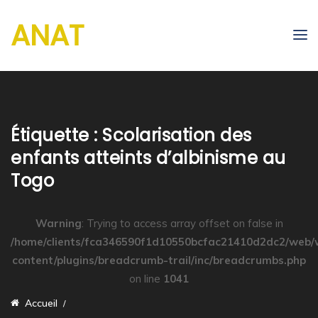
ANAT
Étiquette :
Scolarisation des
enfants atteints d’albinisme au
Togo
Warning
: Trying to access array offset on false in
/home/clients/fca346590f1d10550bcfac21410d2dc2/web/
content/plugins/breadcrumb-trail/inc/breadcrumbs.php
on line
1041
Accueil