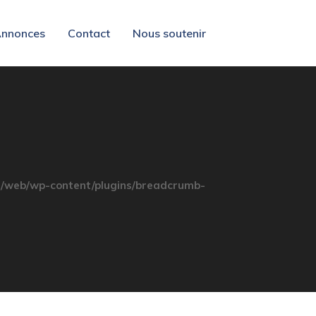
nnonces
Contact
Nous soutenir
/web/wp-content/plugins/breadcrumb-