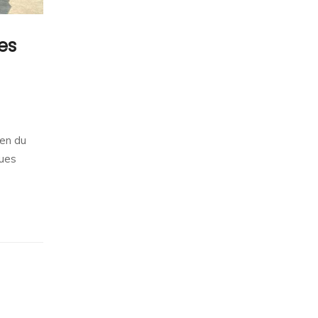
es
ien du
ques