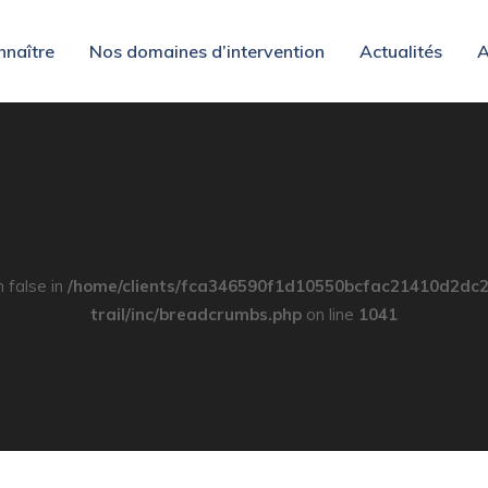
nnaître
Nos domaines d’intervention
Actualités
A
n false in
/home/clients/fca346590f1d10550bcfac21410d2dc2
trail/inc/breadcrumbs.php
on line
1041