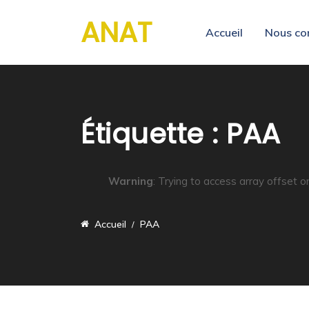
ANAT
Accueil
Nous co
Étiquette :
PAA
Warning
: Trying to access array offset o
Accueil
PAA