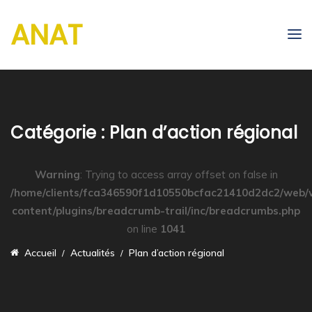
ANAT
Catégorie :
Plan d’action régional
Warning
: Trying to access array offset on false in
/home/clients/fca346590f1d10550bcfac21410d2dc2/web/
content/plugins/breadcrumb-trail/inc/breadcrumbs.php
on line
1041
Accueil
Actualités
Plan d’action régional