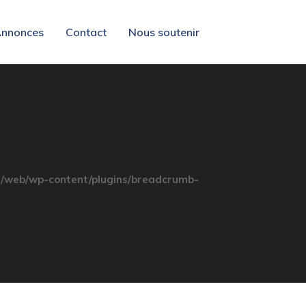
nnonces
Contact
Nous soutenir
/web/wp-content/plugins/breadcrumb-