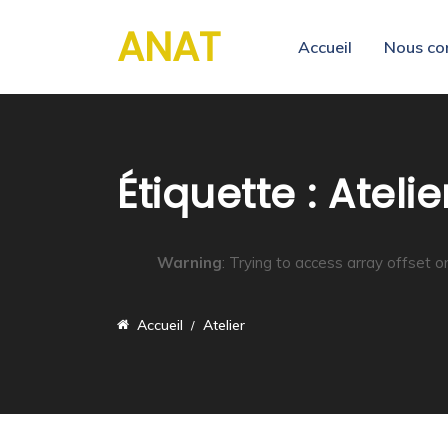
ANAT
Accueil
Nous co
Étiquette :
Atelie
Warning
: Trying to access array offset o
Accueil
Atelier