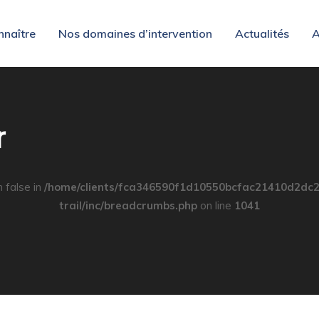
nnaître
Nos domaines d’intervention
Actualités
A
r
n false in
/home/clients/fca346590f1d10550bcfac21410d2dc2
trail/inc/breadcrumbs.php
on line
1041