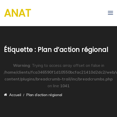
ANAT
Étiquette :
Plan d’action régional
Warning
: Trying to access array offset on false in
/home/clients/fca346590f1d10550bcfac21410d2dc2/web/
content/plugins/breadcrumb-trail/inc/breadcrumbs.php
on line
1041
Accueil
Plan d’action régional